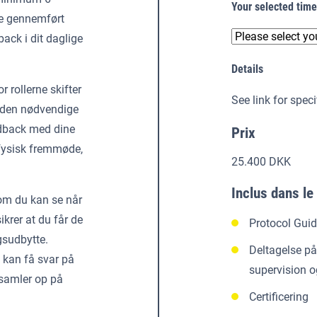
Your selected tim
ve gennemført
back i dit daglige
Details
 rollerne skifter
See link for speci
u den nødvendige
edback med dine
Prix
 fysisk fremmøde,
25.400 DKK
Inclus dans le 
om du kan se når
krer at du får de
Protocol Guid
gsudbytte.
Deltagelse på
 kan få svar på
supervision o
 samler op på
Certificering