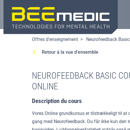
Skip
to
main
content
Offres d'enseignement
Neurofeedback Basic
Retour à la vue d'ensemble
NEUROFEEDBACK BASIC CO
ONLINE
Description du cours
Vores Online grundkursus er tilstrækkeligt til a
gang med Neurofeedback. Du får ikke kun den t
basisviden. I uddannelsesforløbet indgår også