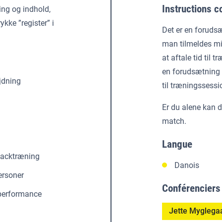
Instructions 
ng og indhold,
rykke ”register” i
Det er en forudsæ
man tilmeldes mi
at aftale tid til
en forudsætning 
jdning
til træningssessi
Er du alene kan d
match.
Langue
backtræning
Danois
ersoner
Conférenciers
k performance
Jette Myglega