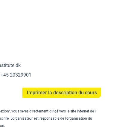
stitute.dk
: +45 20329901
Imprimer la description du cours
xion", vous serez directement dirigé vers le site Internet de l'
scrire. L'organisateur est responsable de l'organisation du
ion.