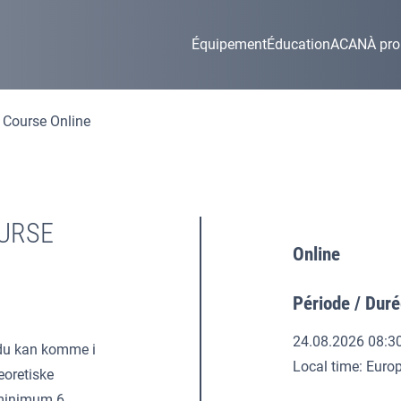
Équipement
Éducation
ACAN
À pr
 Course Online
URSE
Online
Période / Dur
24.08.2026 08:3
t du kan komme i
Local time: Eur
eoretiske
 minimum 6