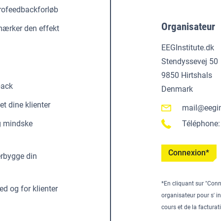
urofeedbackforløb
Organisateur
mærker den effekt
EEGInstitute.dk
Stendyssevej 50
9850 Hirtshals
back
Denmark
t dine klienter
mail@eegin
Téléphone
og mindske
Connexion*
erbygge din
*En cliquant sur "Conne
d og for klienter
organisateur pour s' in
cours et de la facturat