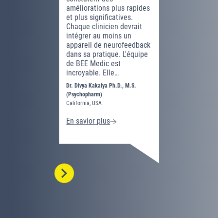
améliorations plus rapides
mes client
et plus significatives.
capacité à
Chaque clinicien devrait
vie.
intégrer au moins un
Dashunda Wa
appareil de neurofeedback
Virginia, USA
dans sa pratique. L'équipe
de BEE Medic est
incroyable. Elle…
Dr. Divya Kakaiya Ph.D., M.S.
(Psychopharm)
California, USA
En savior plus
En savior 