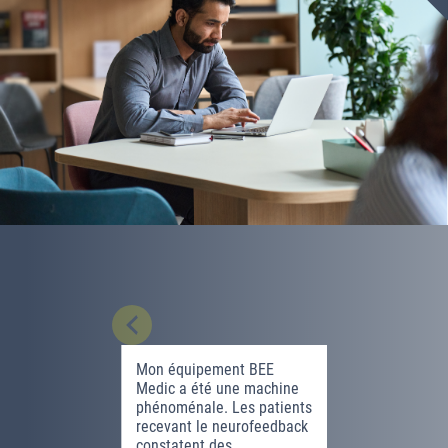
Mon équipement BEE
Le neurof
Medic a été une machine
traitement
phénoménale. Les patients
santé men
recevant le neurofeedback
marque le 
constatent des
voir la tr