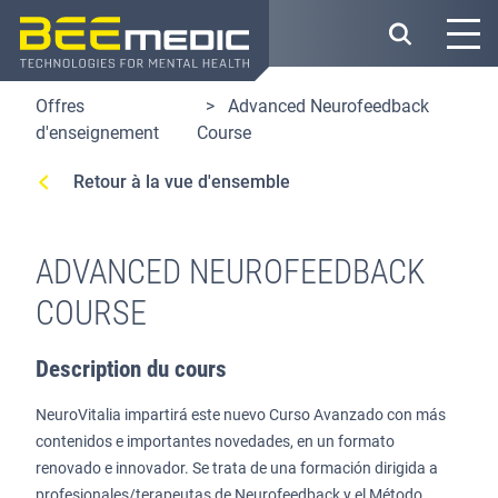
Skip
to
main
content
Offres
Advanced Neurofeedback
d'enseignement
Course
Retour à la vue d'ensemble
ADVANCED NEUROFEEDBACK
COURSE
Description du cours
NeuroVitalia impartirá este nuevo Curso Avanzado con más
contenidos e importantes novedades, en un formato
renovado e innovador. Se trata de una formación dirigida a
profesionales/terapeutas de Neurofeedback y el Método