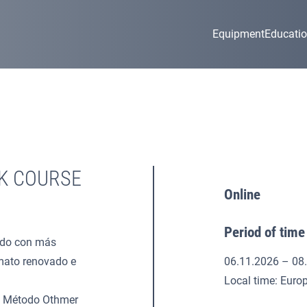
Equipment
Educati
K COURSE
Online
Period of time
ado con más
mato renovado e
06.11.2026 – 08
Local time: Euro
el Método Othmer