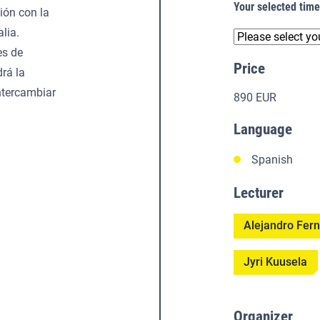
Your selected tim
ión con la
lia.
es de
Price
rá la
ntercambiar
890 EUR
Language
Spanish
Lecturer
Alejandro Fer
Jyri Kuusela
Organizer