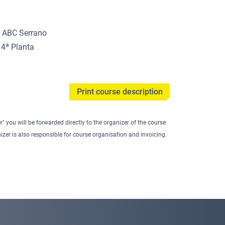
l ABC Serrano
 4ª Planta
Print course description
er" you will be forwarded directly to the organizer of the course
izer is also responsible for course organisation and invoicing.