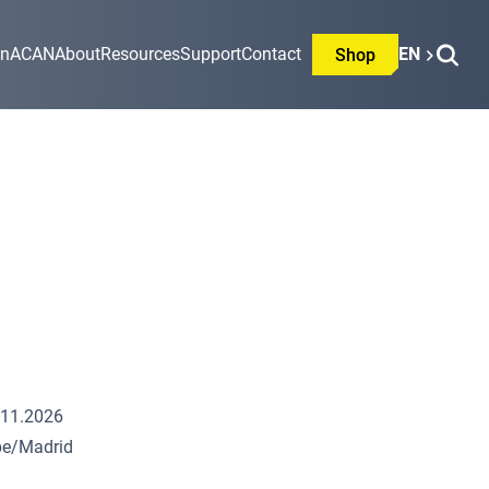
on
ACAN
About
Resources
Support
Contact
EN
Shop
.11.2026
pe/Madrid