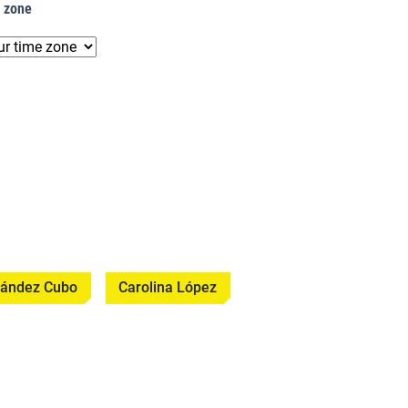
e zone
nández Cubo
Carolina López