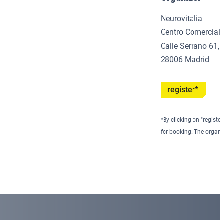
Neurovitalia
Centro Comercia
Calle Serrano 61,
28006 Madrid
register*
*By clicking on "regist
for booking. The organ