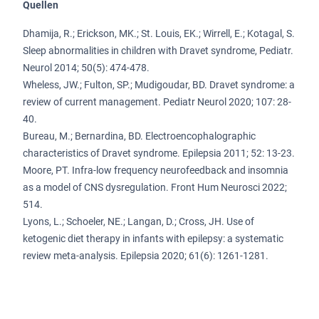
Quellen
Dhamija, R.; Erickson, MK.; St. Louis, EK.; Wirrell, E.; Kotagal, S.
Sleep abnormalities in children with Dravet syndrome, Pediatr.
Neurol 2014; 50(5): 474-478.
Wheless, JW.; Fulton, SP.; Mudigoudar, BD. Dravet syndrome: a
review of current management. Pediatr Neurol 2020; 107: 28-
40.
Bureau, M.; Bernardina, BD. Electroencophalographic
characteristics of Dravet syndrome. Epilepsia 2011; 52: 13-23.
Moore, PT. Infra-low frequency neurofeedback and insomnia
as a model of CNS dysregulation. Front Hum Neurosci 2022;
514.
Lyons, L.; Schoeler, NE.; Langan, D.; Cross, JH. Use of
ketogenic diet therapy in infants with epilepsy: a systematic
review meta-analysis. Epilepsia 2020; 61(6): 1261-1281.