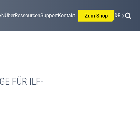
AN
Über
Ressourcen
Support
Kontakt
DE
Zum Shop
E FÜR ILF-