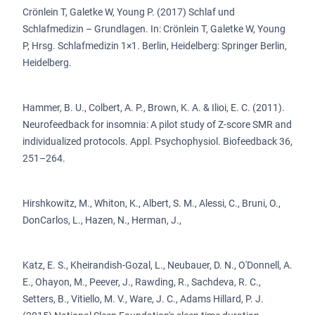
Crönlein T, Galetke W, Young P. (2017) Schlaf und
Schlafmedizin – Grundlagen. In: Crönlein T, Galetke W, Young
P, Hrsg. Schlafmedizin 1×1. Berlin, Heidelberg: Springer Berlin,
Heidelberg.
Hammer, B. U., Colbert, A. P., Brown, K. A. & Ilioi, E. C. (2011).
Neurofeedback for insomnia: A pilot study of Z-score SMR and
individualized protocols. Appl. Psychophysiol. Biofeedback 36,
251–264.
Hirshkowitz, M., Whiton, K., Albert, S. M., Alessi, C., Bruni, O.,
DonCarlos, L., Hazen, N., Herman, J.,
Katz, E. S., Kheirandish-Gozal, L., Neubauer, D. N., O'Donnell, A.
E., Ohayon, M., Peever, J., Rawding, R., Sachdeva, R. C.,
Setters, B., Vitiello, M. V., Ware, J. C., Adams Hillard, P. J.