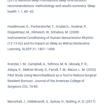
(2015) National Sleep Foundation's sleep time duration
recommendations: methodology and results summary. Sleep
health 1, 1, 40–43.
Hoedlmoser, K., Pecherstorfer, T., Gruber,G., Anderer, P.,
Doppelmayr, M., Klimesch, W., Schabus, M. (2008)
Instrumental Conditioning of Human Sensorimotor Rhythm
(12-15 Hz) and Its Impact on Sleep as Well as Declarative
Learning. SLEEP 31, 1401–1408.
Kratzke, I. M., Campbell, A., Yefimov, M. N., Mosaly, P. R.,
Adapa, K., Meltzer-Brody, S., Farrell, T. M., Mazur, L. M. (2020)
Pilot Study Using Neurofeedback as a Tool to Reduce Surgical
Resident Burnout. Journal of the American College of
Surgeons 232, 74-80.
Marschall, J., Hildebrandt, S., Sydow, H., Nolting, H.-D. (2017)