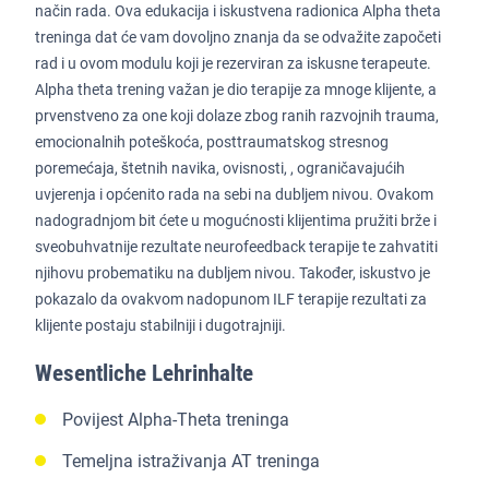
način rada. Ova edukacija i iskustvena radionica Alpha theta
treninga dat će vam dovoljno znanja da se odvažite započeti
rad i u ovom modulu koji je rezerviran za iskusne terapeute.
Alpha theta trening važan je dio terapije za mnoge klijente, a
prvenstveno za one koji dolaze zbog ranih razvojnih trauma,
emocionalnih poteškoća, posttraumatskog stresnog
poremećaja, štetnih navika, ovisnosti, , ograničavajućih
uvjerenja i općenito rada na sebi na dubljem nivou. Ovakom
nadogradnjom bit ćete u mogućnosti klijentima pružiti brže i
sveobuhvatnije rezultate neurofeedback terapije te zahvatiti
njihovu probematiku na dubljem nivou. Također, iskustvo je
pokazalo da ovakvom nadopunom ILF terapije rezultati za
klijente postaju stabilniji i dugotrajniji.
Wesentliche Lehrinhalte
Povijest Alpha-Theta treninga
Temeljna istraživanja AT treninga