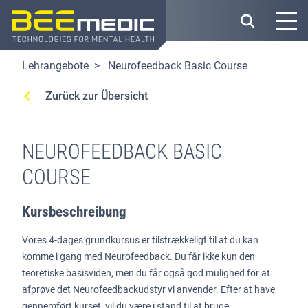
Direkt
zum
Inhalt
Lehrangebote
Neurofeedback Basic Course
Zurück zur Übersicht
NEUROFEEDBACK BASIC
COURSE
Kursbeschreibung
Vores 4-dages grundkursus er tilstrækkeligt til at du kan
komme i gang med Neurofeedback. Du får ikke kun den
teoretiske basisviden, men du får også god mulighed for at
afprøve det Neurofeedbackudstyr vi anvender. Efter at have
gennemført kurset, vil du være i stand til at bruge