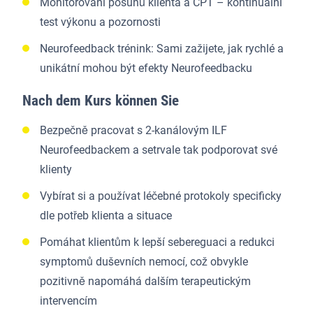
Monitorování posunů klienta a CPT – kontinuální
test výkonu a pozornosti
Neurofeedback trénink: Sami zažijete, jak rychlé a
unikátní mohou být efekty Neurofeedbacku
Nach dem Kurs können Sie
Bezpečně pracovat s 2-kanálovým ILF
Neurofeedbackem a setrvale tak podporovat své
klienty
Vybírat si a používat léčebné protokoly specificky
dle potřeb klienta a situace
Pomáhat klientům k lepší sebereguaci a redukci
symptomů duševních nemocí, což obvykle
pozitivně napomáhá dalším terapeutickým
intervencím