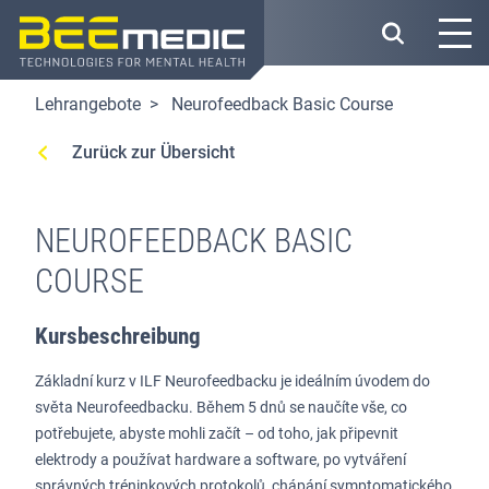
Direkt
zum
Inhalt
Lehrangebote
Neurofeedback Basic Course
Zurück zur Übersicht
NEUROFEEDBACK BASIC
COURSE
Kursbeschreibung
Základní kurz v ILF Neurofeedbacku je ideálním úvodem do
světa Neurofeedbacku. Během 5 dnů se naučíte vše, co
potřebujete, abyste mohli začít – od toho, jak připevnit
elektrody a používat hardware a software, po vytváření
správných tréninkových protokolů, chápání symptomatického