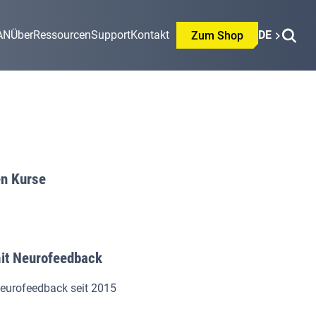
AN
Über
Ressourcen
Support
Kontakt
DE
Zum Shop
n Kurse
it Neurofeedback
Neurofeedback seit 2015