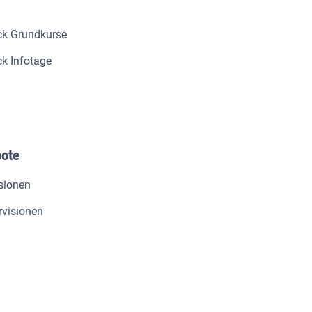
k Grundkurse
k Infotage
bote
sionen
visionen