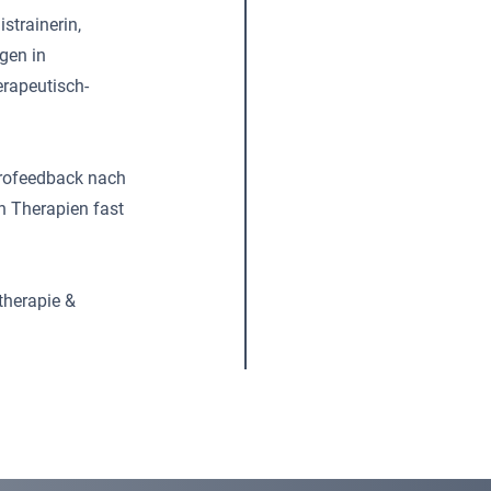
strainerin,
gen in
erapeutisch-
eurofeedback nach
n Therapien fast
otherapie &