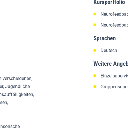
Kursportfolio
Neurofeedbac
Neurofeedbac
Sprachen
Deutsch
Weitere Ange
Einzelsupervi
in verschiedenen,
er, Jugendliche
Gruppensuper
sauffälligkeiten,
men,
.
ensorische